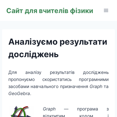
Перейти
Сайт для вчителів фізики
до
вмісту
Аналізуємо результати
досліджень
Для аналізу результатів досліджень
пропонуємо скористатись програмними
засобами навчального призначення
Graph
та
GeoGebra
.
Graph
— програма з
відкритим кодом і