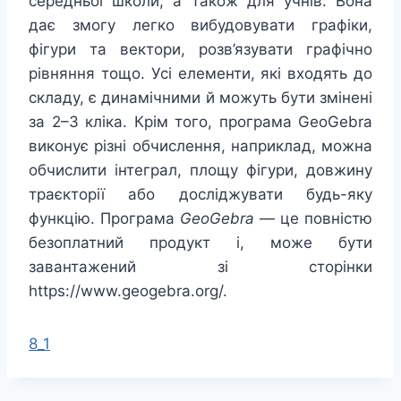
cередньої школи, а також для учнів.
Вона
дає змогу легко вибудовувати графіки,
фігури та вектори, розв’язувати графічно
рівняння тощо. Усі елементи, які входять до
складу, є динамічними й можуть бути змінені
за 2–3 кліка. Крім того, програма GeoGebra
виконує різні обчислення, наприклад, можна
обчислити інтеграл, площу фігури, довжину
траєкторії або досліджувати будь-яку
функцію. Програма
GeoGebra
— це повністю
безоплатний продукт і, може бути
завантажений зі сторінки
https://www.geogebra.org/.
8_1