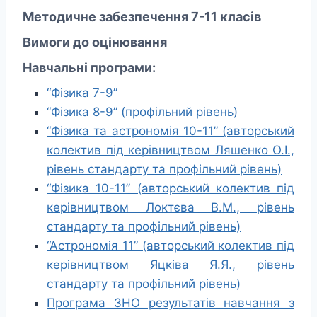
Методичне забезпечення 7-11 класів
Вимоги до оцінювання
Навчальні програми:
“Фізика 7-9”
“Фізика 8-9” (профільний рівень)
“Фізика та астрономія 10-11” (авторський
колектив під керівництвом Ляшенко О.І.,
рівень стандарту та профільний рівень)
“Фізика 10-11” (авторський колектив під
керівництвом Локтєва В.М., рівень
стандарту та профільний рівень)
“Астрономія 11” (авторський колектив під
керівництвом Яцківа Я.Я., рівень
стандарту та профільний рівень)
Програма ЗНО результатів навчання з