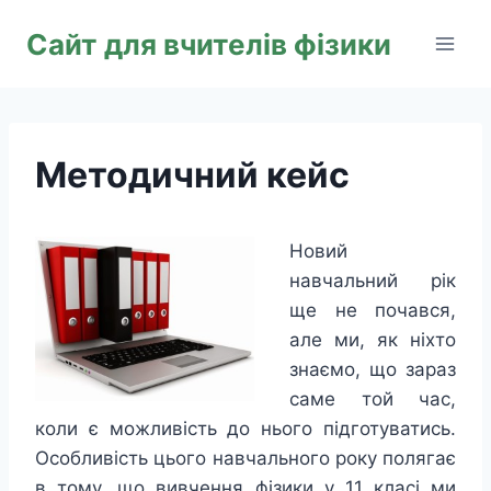
Перейти
Сайт для вчителів фізики
до
вмісту
Методичний кейс
Но
вий
навчальний рік
ще не почався,
але ми, як ніхто
знаємо, що зараз
саме той час,
коли є можливість до нього підготуватись.
Особливість цього навчального року полягає
в тому, що вивчення фізики у 11 класі ми